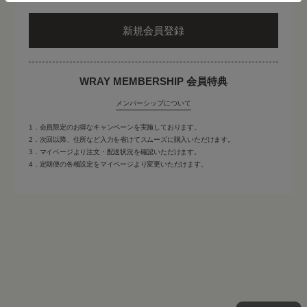
新規会員登録
キャンセルポリシー
よくあるご質問
お問い合わせ
WRAY MEMBERSHIP 会員特典
メンバーシップについて
1．会員限定のお得なキャンペーンを実施しております。
2．次回以降、住所など入力を省けてスムーズに購入いただけます。
3．マイページより注文・配送状況を確認いただけます。
4．定期便の各種設定をマイページより変更いただけます。
LINEで生理日予測
生理予定日の通知や周期に合わせた情報、
クーポンもお届けします