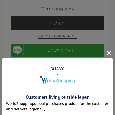
靴下&アンダーウェア
ログイン状態を保持する
ホーム・雑貨
lounge WRAY
パスワードをお忘れの方はこちら
LOOK BOOK
ALL ITEMS
LINEでログイン
MEDIA
取扱店舗
初めてご利用の方
会員登録 / ログイン
カート
マイページ
LINEで新規会員登録